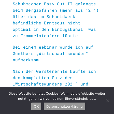
Schuhmacher Easy Cut II gelangte
beim Bergabfahren (mehr als 12 °)
öfter das im Schneidwerk
befindliche Erntegut nicht
optimal in den Einzugskanal, was
zu Trommelstopfern führte.
Bei einem Webinar wurde ich auf
Günthers „Wirtschauftswunder“
aufmerksam.
Nach der Gerstenernte kaufte ich
den kompletten Satz des
„Wirtschaftswunders 2021“ und
baute davon die
Diese Website benutzt Cookies. Wenn du die Website weiter
Ährenauflöseplatte
und die
nutzt, gehen wir von deinem Einverständnis aus.
„Zwangsbeglückungsleiste“ ein –
OK
Datenschutzerklärung
genau nach Günthers