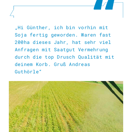
„Hi Günther, ich bin vorhin mit
Soja fertig geworden. Waren fast
200ha dieses Jahr, hat sehr viel
Anfragen mit Saatgut Vermehrung
durch die top Drusch Qualität mit
deinem Korb. Gruß Andreas
Guthörle“